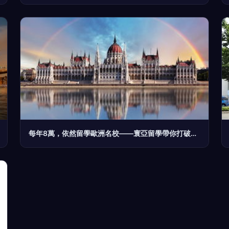
每年8萬，依然留學歐洲名校——寰亞留學帶你打破高昂成本迷思