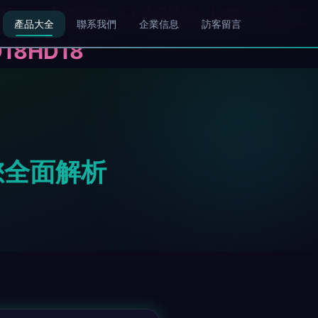
频-日本喷潮-日本强伦人妻一区二
產品大全
聯系我們
企業信息
訪客留言
8HD18
您全面解析