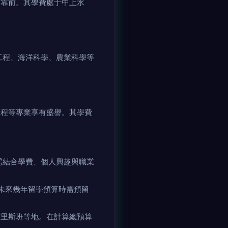
排名靠前。其學費處于中上水
海洋科學、農業科學等
程等專業享有盛譽。其學費
時需結合學費、個人興趣與職業
劃未來幾年留學預算時需預留
斯班等地。在計算總預算