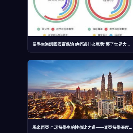
留學生海歸回國賣保險 他們憑什么罵我“丟了世界大學的臉”？
馬來西亞 全球留學生的性價比之選——寰亞留學深度解析