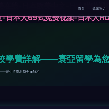
美在线-日本欧美中文-日本啪啪视
首頁
企業簡介
-日本人69式免费视频-日本人HD1
名校學費詳解——寰亞留學為
解——寰亞留學為您全面解析