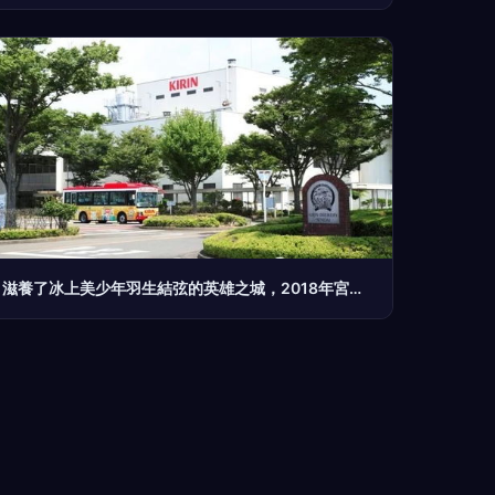
滋養了冰上美少年羽生結弦的英雄之城，2018年宮城復興馬拉松再現奇跡之光