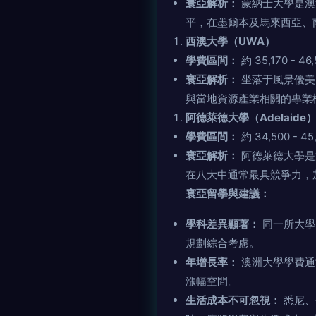
寰亞解析：
蒙納士大學是澳洲
平，在墨爾本及馬來西亞、南非
西澳大學（UWA）
學費區間：
約 35,170 - 4
寰亞解析：
坐落于風景優美的
與當地資源產業相關的專業極具
阿德萊德大學（Adelaide
學費區間：
約 34,500 - 4
寰亞解析：
阿德萊德大學是
在八大中通常最具競爭力
寰亞留學與建議：
學科差異顯著：
同一所大學內
規劃綜合考慮。
年增長率：
澳洲大學學費通
漲幅空間。
生活成本不可忽視：
悉尼、墨