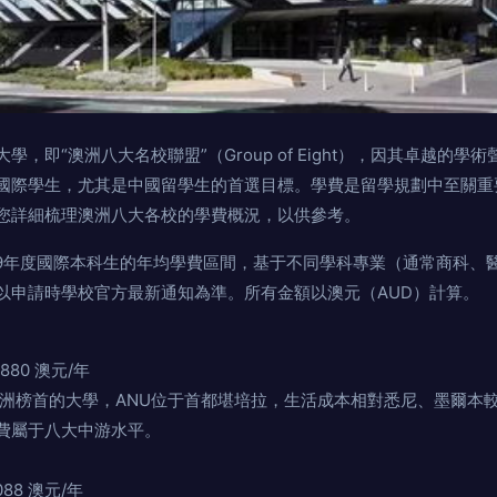
，即“澳洲八大名校聯盟”（Group of Eight），因其卓越的學
際學生，尤其是中國留學生的首選目標。學費是留學規劃中至關重要的
留學為您詳細梳理澳洲八大各校的學費概況，以供參考。
9年度國際本科生的年均學費區間，基于不同學科專業（通常商科、醫學
請以申請時學校官方最新通知為準。所有金額以澳元（AUD）計算。
7,880 澳元/年
榜首的大學，ANU位于首都堪培拉，生活成本相對悉尼、墨爾
屬于八大中游水平。
,088 澳元/年