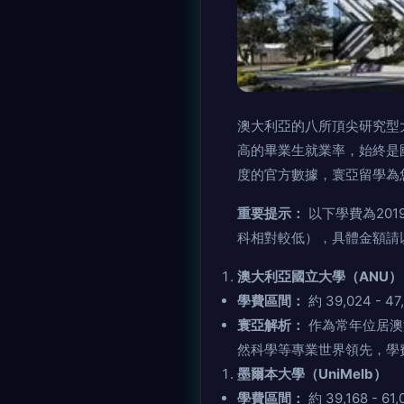
澳大利亞的八所頂尖研究型大學
高的畢業生就業率，始終是國
度的官方數據，寰亞
重要提示：
以下學費為201
科相對較低），具體金額
澳大利亞國立大學（ANU）
學費區間：
約 39,024 - 4
寰亞解析：
作為常年位居澳洲
然科學等專業世界領先，學費
墨爾本大學（UniMelb）
學費區間：
約 39,168 - 61