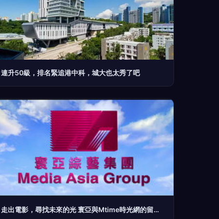
連升50級，排名緊追港中科，城大也太秀了吧
走出電影，尋找未來的光 寰亞與Mtime時光網的留學啟示錄