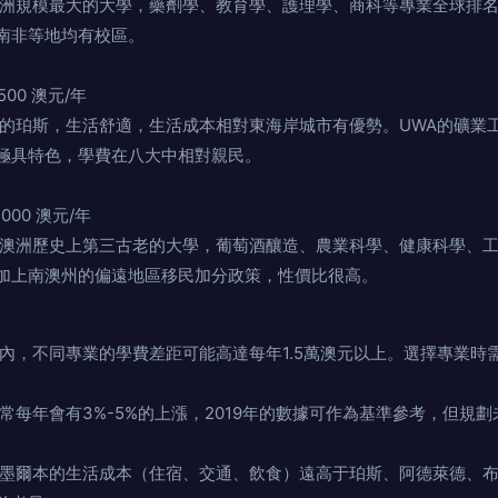
規模最大的大學，藥劑學、教育學、護理學、商科等專業全球
等地均有校區。
6,500 澳元/年
珀斯，生活舒適，生活成本相對東海岸城市有優勢。UWA的礦業工程、
特色，學費在八大中相對親民。
）
5,000 澳元/年
澳洲歷史上第三古老的大學，葡萄酒釀造、農業科學、健康科學、工
，加上南澳州的偏遠地區移民加分政策，性價比很高。
，不同專業的學費差距可能高達每年1.5萬澳元以上。選擇專業
常每年會有3%-5%的上漲，2019年的數據可作為基準參考，但規
爾本的生活成本（住宿、交通、飲食）遠高于珀斯、阿德萊德、布里